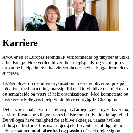
Karriere
AWA er en af Europas førende IP-virksomheder og tilbyder et unikt
arbejdsmiljø. Hele verden bliver din arbejdsplads, og via dit job vil
du kunne hjælpe innovative virksomheder med at bygge fremtidens
succeser.
I AWA bliver du del af en organisation, hvor der bliver sat pris på
initiativer med forretningsmæssigt fokus. Du vil blive del af et team
og samarbejde på tværs af hele organisationen. Med kompetente og
dedikerede kollegers hjælp vil du blive en rigtig IP Champion.
Det er vores mål at være en efterspurgt arbejdsgiver, og vi lover dig,
at vi fra første dag vil gøre vores bedste for at udvikle din faglighed.
Du vil også have mulighed for at blive aktieejer, uanset hvilken
stilling du bestrider hos os. Til gengæld forventer vi af dig, at du
udviser samme
mod
,
åbenhed
og
passion
når det drejer sig om