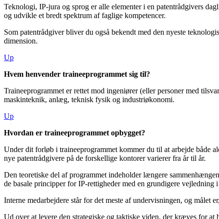
Teknologi, IP-jura og sprog er alle elementer i en patentrådgivers dagl
og udvikle et bredt spektrum af faglige kompetencer.
Som patentrådgiver bliver du også bekendt med den nyeste teknologisk
dimension.
Up
Hvem henvender traineeprogrammet sig til?
Traineeprogrammet er rettet mod ingeniører (eller personer med tilsvar
maskinteknik, anlæg, teknisk fysik og industriøkonomi.
Up
Hvordan er traineeprogrammet opbygget?
Under dit forløb i traineeprogrammet kommer du til at arbejde både ale
nye patentrådgivere på de forskellige kontorer varierer fra år til år.
Den teoretiske del af programmet indeholder længere sammenhængend
de basale principper for IP-rettigheder med en grundigere vejledning
Interne medarbejdere står for det meste af undervisningen, og målet e
Ud over at levere den strategiske og taktiske viden, der kræves for a