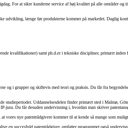
igdag. For at sikre kunderne service af høj kvalitet på alle områder og t
e udvikling, længe før produkterne kommer på markedet. Daglig kontakt 
ende kvalifikationer) samt ph.d.er i tekniske discipliner, primært inden
ne og i grupper og skiftevis med teori og praksis. Du får fra begyndels
e studieperioder. Uddannelsesdelen finder primært sted i Malmø, Göte
 i IP-jura. Du får desuden undervisning i, hvordan man skriver patenta
r, at vores nye patentrådgivere kommer til at kende så mange som mulig
t blive en succesfuld patentrådgiver, omfatter programmet også undervi