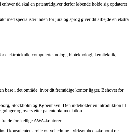
il enhver tid skal en patentrådgiver derfor løbende holde sig opdateret
med specialister inden for jura og sprog giver dit arbejde en ekstra
 for elektroteknik, computerteknologi, bioteknologi, kemiteknik,
en base i det område, hvor dit fremtidige kontor ligger. Behovet for
borg, Stockholm og København. Den indeholder en introduktion til
nsøgninger og oversætter patentdokumentation.
t fra de forskellige AWA-kontorer.
sning i konsulentens rolle og vejledning i virksomhedsøkonomi og