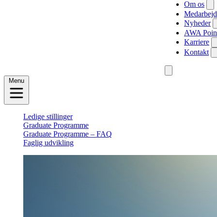
Om os
Medarbejd
Nyheder
AWA Poin
Karriere
Kontakt
Menu
Ledige stillinger
Graduate Programme
Graduate Programme – FAQ
Faglig udvikling