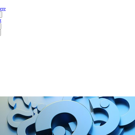
ere
t