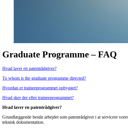
Graduate Programme – FAQ
Hvad laver en patentrådgiver?
To whom is the graduate programme directed?
Hvordan er traineeprogrammet opbygget?
Hvad sker der efter traineeprogrammet?
Hvad laver en patentrådgiver?
Grundlæggende består arbejdet som patentrådgiver i at servicere vore
teknisk dokumentation.