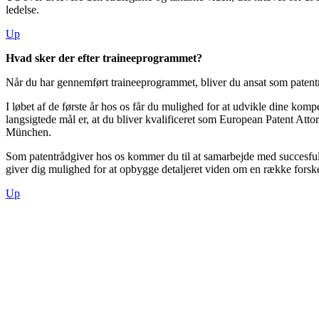
ledelse.
Up
Hvad sker der efter traineeprogrammet?
Når du har gennemført traineeprogrammet, bliver du ansat som patentr
I løbet af de første år hos os får du mulighed for at udvikle dine komp
langsigtede mål er, at du bliver kvalificeret som European Patent At
München.
Som patentrådgiver hos os kommer du til at samarbejde med succesful
giver dig mulighed for at opbygge detaljeret viden om en række forske
Up