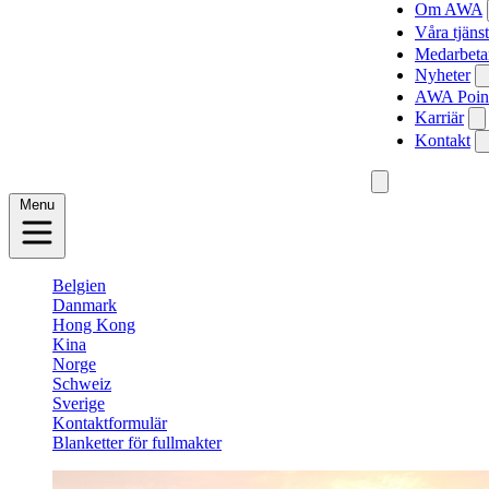
Om AWA
Våra tjänst
Medarbeta
Nyheter
AWA Poin
Karriär
Kontakt
Menu
Belgien
Danmark
Hong Kong
Kina
Norge
Schweiz
Sverige
Kontaktformulär
Blanketter för fullmakter