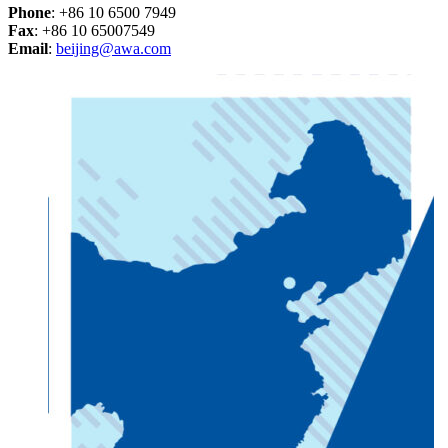
Phone
: +86 10 6500 7949
Fax
: +86 10 65007549
Email
:
beijing@awa.com