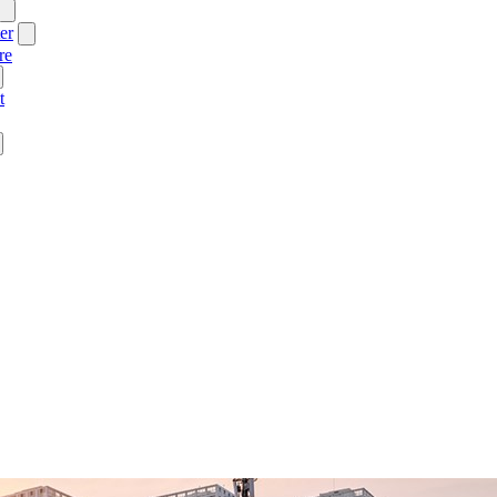
er
re
t